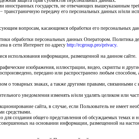
адежная защита прав субъектов персональных данных.
ии иностранных государств, не отвечающих вышеуказанным треб
− трансграничную передачу его персональных данных и/или испо
ресующим вопросам, касающимся обработки его персональных д
тики обработки персональных данных Оператором. Политика дей
ена в сети Интернет по адресу
http://rcgroup.pro/privacy.
ися использования информации, размещенной на данном сайте.
т, графические изображения, иллюстрации, видео, скрипты и др
оспроизведено, передано или распространено любым способом, а
ом о товарных знаках, а также другими правами, связанными с 
рительного уведомления изменять и/или удалять целиком или ча
онирование сайта, в случае, если Пользователь не имеет необх
ми средствами.
о для создания общего представления об обсуждаемых темах и н
е совершенных на основании информации, размещенной на наст