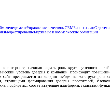
йм-менеджмент
Управление качеством
CRM
Бизнес-план
Стратеги
рия
Бюджетирование
Биржевые и коммерческие облигации
 в интернете, начиная играть роль круглосуточного онлай
высокий уровень доверия к компании, происходит повышени
м сайт превращается из лендинг пейдж на конструкторе в 
ия, страницами формирования доверия посетителей, блока
жны подбираться соответствующие платформы, задаваться функци