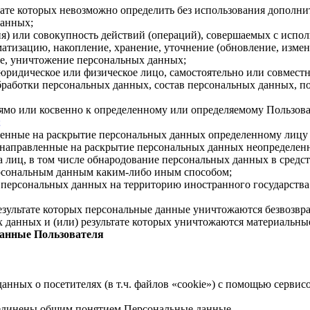
ьтате которых невозможно определить без использования допол
данных;
я) или совокупность действий (операций), совершаемых с испол
атизацию, накопление, хранение, уточнение (обновление, измене
ние, уничтожение персональных данных;
 юридическое или физическое лицо, самостоятельно или совмес
работки персональных данных, состав персональных данных, по
рямо или косвенно к определенному или определяемому Пользов
;
вленные на раскрытие персональных данных определенному лицу
 направленные на раскрытие персональных данных неопределенн
 лиц, в том числе обнародование персональных данных в сред
ерсональным данным каким-либо иным способом;
а персональных данных на территорию иностранного государства
езультате которых персональные данные уничтожаются безвозвр
данных и (или) результате которых уничтожаются материальны
данные Пользователя
данных о посетителях (в т.ч. файлов «cookie») с помощью серви
ъединены общим понятием Персональные данные.