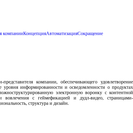
я компании
Концепция
Автоматизация
Сокращение
н-представителя компании, обеспечивающего удовлетворение
е уровня информированности и осведомленности о продуктах
сложноструктурированную электронную воронку с контентной
ми вовлечения с геймефикацией и дудл-видео, страницами-
ональность, структура и дизайн.