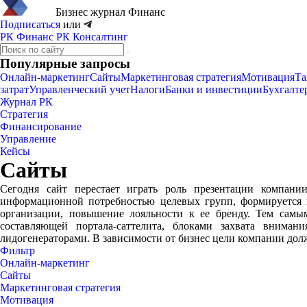
Бизнес журнал
Финанс
Подписаться
или
РК Финанс
РК Консалтинг
Популярные запросы
Онлайн-маркетинг
Сайты
Маркетинговая стратегия
Мотивация
Та
затрат
Управленческий учет
Налоги
Банки и инвестиции
Бухгалте
Журнал РК
Стратегия
Финансирование
Управление
Кейсы
Сайты
Сегодня сайт перестает играть роль презентации компании
информационной потребностью целевых групп, формируется 
организации, повышение лояльности к ее бренду. Тем самы
составляющей портала-саттелита, блоками захвата вниман
лидогенераторами. В зависимости от бизнес цели компании дол
Фильтр
Онлайн-маркетинг
Сайты
Маркетинговая стратегия
Мотивация