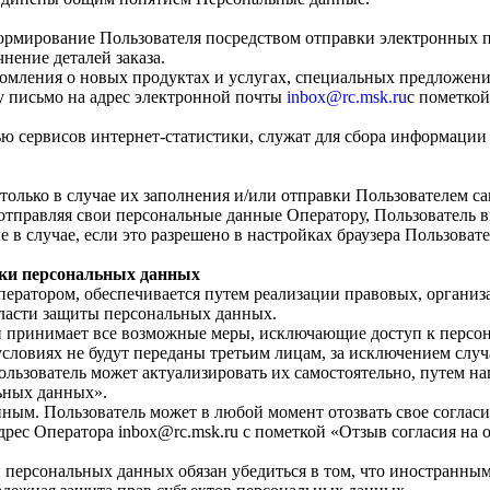
ормирование Пользователя посредством отправки электронных п
нение деталей заказа.
омления о новых продуктах и услугах, специальных предложения
 письмо на адрес электронной почты
inbox@rc.msk.ru
с пометкой
 сервисов интернет-статистики, служат для сбора информации о
 только в случае их заполнения и/или отправки Пользователем 
тправляя свои персональные данные Оператору, Пользователь в
 в случае, если это разрешено в настройках браузера Пользоват
отки персональных данных
ператором, обеспечивается путем реализации правовых, органи
бласти защиты персональных данных.
х и принимает все возможные меры, исключающие доступ к пер
условиях не будут переданы третьим лицам, за исключением слу
ользователь может актуализировать их самостоятельно, путем н
ьных данных».
нным. Пользователь может в любой момент отозвать свое соглас
рес Оператора inbox@rc.msk.ru с пометкой «Отзыв согласия на 
 персональных данных обязан убедиться в том, что иностранным