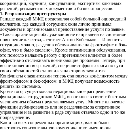
координации, коучинга, консультаций, экспертизы ключевых
решений, регламентных документов и бизнес-процессов.
1. Реорганизация оргструктуры
Раньше каждый МФЦ представлял собой большой однородный
коллектив, где каждый сотрудник окна лично принимал
документы и организовывал предоставление услуги по заявке.
«Такая организация обслуживания не направлена на системное
повышение качества, - считает Антон Кобельков. – Изменить
ситуацию можно, разделив обслуживание на фронт-офис и бэк-
офис, что и было сделано». Кроме оптимизации обслуживания,
это помогло наладить работу с претензиями клиентов и более
эффективно отслеживать возникающие проблемы. Теперь, при
возникновении возражений, специалист фронт-офиса по сути
своих обязанностей становился на сторону заявителя.
Конфликты с заявителями теперь становятся конфликтом между
фронт-офисом и бэк-офисом, и МФЦ получает возможность
решить их системно.
Кроме того, существовало нерациональное распределение
функционала сотрудников МФЦ, возникшее в связи с быстрым
увеличением объема представляемых услуг. Многие ключевые
функции дублировались или не разделялись: за оперативное
управление и за развитие в ряде случаев отвечало одно и то же
подразделение.
Как и во всех современных организациях, важно было
выстроить горизонтальную коммуникацию: именно она