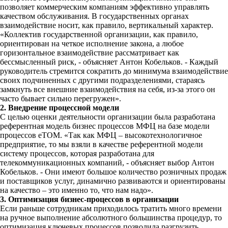
позволяет коммерческим компаниям эффективно управлять
качеством обслуживания. В государственных органах
взаимодействие носит, как правило, вертикальный характер.
«Коллектив государственной организации, как правило,
ориентирован на четкое исполнение закона, а любое
горизонтальное взаимодействие рассматривает как
бессмысленный риск, - объясняет Антон Кобельков. - Каждый
руководитель стремится сократить до минимума взаимодействие
своих подчиненных с другими подразделениями, стараясь
замкнуть все внешние взаимодействия на себя, из-за этого он
часто бывает сильно перегружен».
2. Внедрение процессной модели
С целью оценки деятельности организации была разработана
референтная модель бизнес процессов МФЦ на базе модели
процессов eTOM. «Так как МФЦ – высокотехнологичное
предприятие, то мы взяли в качестве референтной модели
систему процессов, которая разработана для
телекоммуникационных компаний, - объясняет выбор Антон
Кобельков. - Они имеют большое количество розничных продаж
и поставщиков услуг, динамично развиваются и ориентированы
на качество – это именно то, что нам надо».
3. Оптимизация бизнес-процессов
в организации
Если раньше сотрудникам приходилось тратить много времени
на ручное выполнение абсолютного большинства процедур, то
оптимизация ключевых процессов позволила разгрузить