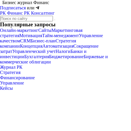
Бизнес журнал
Финанс
Подписаться
или
РК Финанс
РК Консалтинг
Популярные запросы
Онлайн-маркетинг
Сайты
Маркетинговая
стратегия
Мотивация
Тайм-менеджмент
Управление
качеством
CRM
Бизнес-план
Стратегия
компании
Концепция
Автоматизация
Сокращение
затрат
Управленческий учет
Налоги
Банки и
инвестиции
Бухгалтерия
Бюджетирование
Биржевые и
коммерческие облигации
Журнал РК
Стратегия
Финансирование
Управление
Кейсы