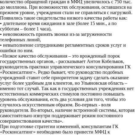
количество обращений граждан в МФЦ увеличилось с 750 тыс.
до миллиона. При возможностях обслуживания, оставшихся на
прежнем уровне, учреждения стали не справляться с нагрузкой.
Появились такие свидетельства низкого качества работы как:
• длительное время ожидания в зале (более 15 мин., а по
субботам – более 1 часа),
• невозможность принять звонки из-за загруженности
телефонных линий,
• невыполнение сотрудниками регламентных сроков услуг и
ошибки по ним.
«Низкое качество обслуживания – это врожденный порок
государственных органов, - рассказывает Антон Кобельков,
руководитель практики управленческого консультирования ГК
«Росконсалтинг». Редко бывает, что руководство подобных
учреждений ставит себе приоритетом задачу сделать оказание
услуг более удобным для клиентов, но Ульяновская область –
именно тот случай. Так как в государственных учреждениях нет
естественных коммерческих стимулов постоянно повышать
уровень обслуживания, есть два условия для того, чтобы это
случилось искусственным образом. Во-первых - воля
руководителя. Во-вторых, наличие встроенной системы, которая
самостоятельно изнутри поддерживает режим постоянного
совершенствования качества».
При подготовке стратегии изменений, консультантам ГК
«Росконсалтинг» необходимо было привести МФЦ к